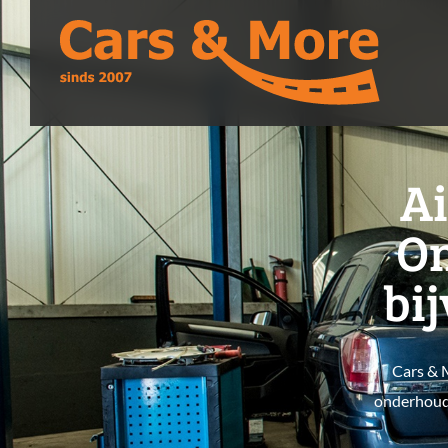
Ai
On
bij
Cars & M
onderhoude