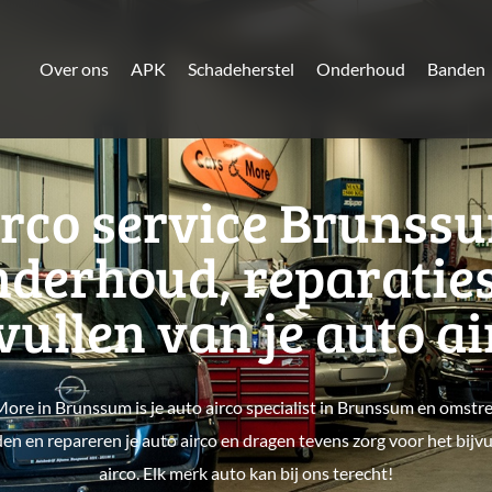
Over ons
APK
Schadeherstel
Onderhoud
Banden
rco service Brunss
derhoud, reparatie
vullen van je auto a
ore in Brunssum is je auto airco specialist in Brunssum en omstr
n en repareren je auto airco en dragen tevens zorg voor het bijvu
airco. Elk merk auto kan bij ons terecht!