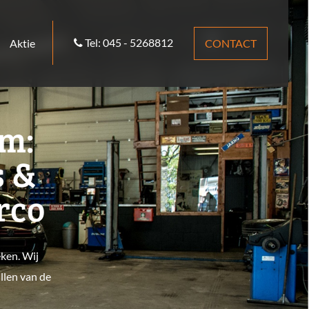
Tel: 045 - 5268812
Aktie
CONTACT
um:
s &
irco
eken. Wij
llen van de